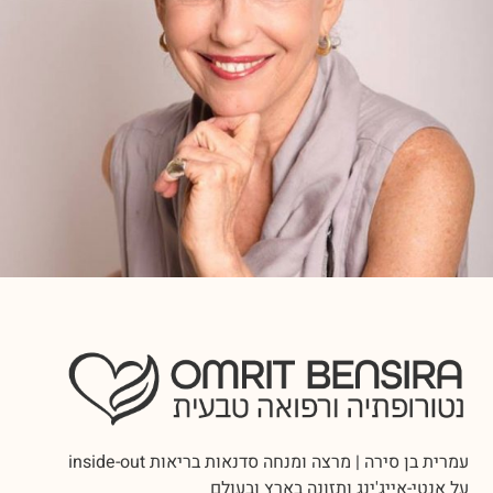
עמרית בן סירה | מרצה ומנחה סדנאות בריאות inside-out
על אנטי-אייג'ינג ותזונה בארץ ובעולם