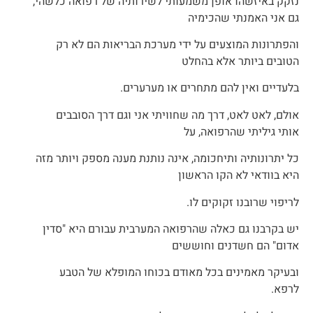
נזקק באיזשהו אופן משמעותי לשירותיה של רפואה כלשהי,
גם אני האמנתי שהכימיה
והפתרונות המוצעים על ידי מערכת הבריאות הם לא רק
הטובים ביותר אלא בהחלט
בלעדיים ואין להם מתחרים או מערערים.
אולם, לאט לאט, דרך מה שחוויתי אני וגם דרך הסובבים
אותי גיליתי שהרפואה, על
כל יתרונותיה ותיחכומה, אינה נותנת מענה מספק ויותר מזה
היא בוודאי לא הקו הראשון
לריפוי שרובנו זקוקים לו.
יש בקרבנו גם כאלה שהרפואה המערבית עבורם היא "סדין
אדום" הם חשדנים וחוששים
ובעיקר מאמינים בכל מאודם בכוחו המופלא של הטבע
לרפא.