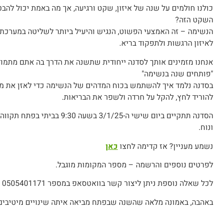
כולנו חולמים על שנה של איזון, שקט ורגיעה, אך מה באמת יכול להבט
השקט הזה?
הנשימה – זה האמצעי הפשוט, הנגיש והיעיל ביותר לשליטה במערכת 
לאיזון הרגשות ולתפקוד בריא.
אנחנו מזמינים אותך לסדנה ייחודית שתשנה את הדרך בה אתם מתמוד
"פותחים שנה בנשימה"
בסדנה נלמד איך להשתמש בכוח המדהים של הנשימה כדי לאזן את מ
להוריד לחץ, להקל על חרדה ולשפר את הבריאות.
הסדנה תתקיים ביום שישי ה-3/1/25 בשעה :30
ונוח.
נשמע מעניין? אז קדימה לחצו
כאן
לפרטים נוספים והרשמה – מספר המקומות מוגבל.
לכל שאלה נוספת ניתן ליצור קשר בוואטסאפ במספר 0505401171
באהבה, באמונה מלאה שהשנה שבפתח מביאה איתה שינויים מיטיבים