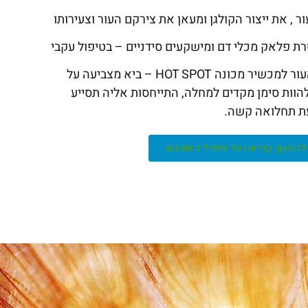
 , את ייצור הקולגן ומעאן את צירקם העור וצעירותו
ת פלאק מכלי דם ומישקעים סידניים – בטיפול עקבי
תגובה קיצונית של העור למכשיר מכונה HOT SPOT – ביא מצביעה על
להוות סימן מקדים למחלה, התייחסות אליה תסייע
עת תחלואה קשה.
להמשך קריאה על טיפול האונטסו