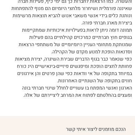
והעשרה. כמו הרצאות לחברות כך גם ימי כיף, פעילות חברה
שאיננה פורמלית ושיחרור מלחצי היומיום הם מנוף להתפתחות
ונותנת כלים בידי אנשי משאבי אנוש להביא תוצאות מרשימות
ביצירת מארג חברתי פורה.
תמונה דומה ניתן לראות בפעילויות איכותיות שמתקיימות
בגופים חוץ חברתיים כמרכזים קהילתיים בהם פעילות
שמנותקת מתחומי העניין היומיומיים של משתתפי הרצאות
וסדנאות הופכת למנוע מקדם של הקהילה.
כפי שנאמר כבר בגוף הדברים שבירת השיגרה, יצירת מציאות
פחותת לחצים הופכת ומיפגשים פיזיים-בינאישיים הינ כורח
במיוחד בתקופה של אי וודאות כפי שהן פרטים והן אירגונים
חווים בתקופה של השנתיים האחרונות.
הארגון ואנשי המפתח בו עשויים לחולל שינוי חברתי בונה
ומעצים בהחלטתם לפתוח את המרחב ליציירתם של אלה.
הנכם מוזמנים ליצור איתי קשר