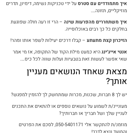
איך מתמודדים עם סטרס
על ידי טכניקות נשימה, דימיון, תדרים
מוזיקליים, תזונה….
איך משתחררים מהפרעות שינה
– הרי זו רעה חולה שפוגעת
בחלקים כל כך רבים באוכלוסייה.
הזיכרון קצת מתעתע
– קבלו דרכים יעילות לשפר אותו ומהר!
אנטי אייג׳ינג
היא כמעט מילת הקוד של התקופה, אז מי אמר
שאי אפשר לעשות זאת בטבעיות ועלות שווה לכל כיס….
מצאת שאחד הנושאים מעניין
אותך?
יש לך 8 חברות, שכנות, מכרות שמתחשק לך להזמין למפגש?
מעוניינ/ת לשמוע על נושאים נוספים או להתאים את התכנים
לעניין שלך ושל חבריך או חברותיך?
מוזמנ/ת להתקשר אלי 050-5401171, לסכם את הפרטים
והמועד ונצא לדרך!