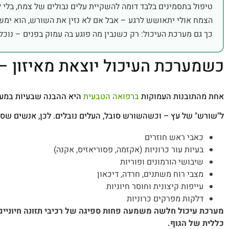
טיפול בתסמינים בלבד דומה להשקיית עלים נבולים של צמח, בלי
הצמח אולי יתאושש לרגע – אבל אם לא נזין את השורש, הוא ימשי
כך גם מערכת העיכול: רק כשנבין מה פוגע בה עמוק בפנים – נוכל 
כשמערכת העיכול יוצאת מאיזון – 
אחת מהתובנות העמוקות
ברפואה הטבעית
היא ההבנה שבעיות במערכ
ל"שורש" של עץ – וכשהשורש סובל, העלים נובלים. לכן, אנשים שסוב
כאבי ראש חוזרים
בעיות עור כרוניות (אקזמה, פסוריאזיס, אקנה)
שיבושי הורמונים ופוריות
מצבי רוח משתנים, חרדה, דיכאון
עייפות קיצונית וחוסר חיוניות
דלקות מפרקים כרוניות
מערכת עיכול חלשה משמעה פחות ספיגה של רכיבי תזונה חיוניים,
כללית של הגוף.