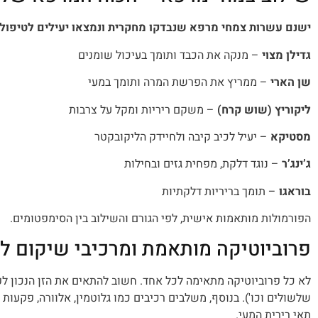
ישנם עשרות צמחי מרפא שנבדקו מחקרית ונמצאו יעילים לטיפול 
גדילן מצוי
– מנקה את הכבד ותומך בעיכול שומנים
שן הארי
– ממריץ את הפרשת המרה ותומך במעי
ליקוריץ (שוש קרח)
– משקם ריריות ומקל על צרבות
מסטיקא
– יעיל לכיב קיבה ולחיידק הליקובקטר
ג’ינג’ר
– נוגד דלקת, מפחית גזים ובחילות
בוראגו
– תומך בריריות דלקתיות
הפורמולות מותאמות אישית, לפי הגורם והשילוב בין הסימפטומים.
פרוביוטיקה מותאמת ומרכיבי שיקום ל
לא כל פרוביוטיקה מתאימה לכל אחד. חשוב להתאים את הזן הנכון לפי
שלשולים וכו'). בנוסף, משלבים רכיבים כמו גלוטמין, אלוורה, פקעות א
תאי רירית המעי.