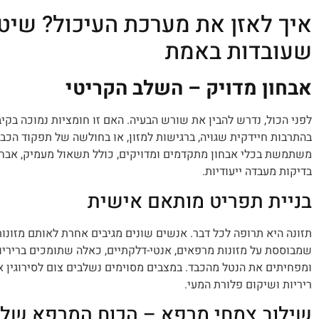
איך לאזן את מערכת העיכול? שיט
שעובדות באמת
אבחון מדויק – השלב הקריטי
לפני הכול, נדרש להבין את שורש הבעיה. האם זו חומציות נמוכה בקיב
בהתרבות חיידקית שגויה, ברגישות למזון, או בחולשה של תפקוד הכבד
משתמשת בכלי אבחון מתקדמים ומדויקים, כולל תשאול מעמיק, אבחון ל
בדיקות מעבדה ייעודיות.
בניית תפריט מותאם אישית
תזונה היא תרופה לכל דבר. אנשים שונים מגיבים אחרת לאותם מזונות.
שמבוססת על מזונות מרפאים, אנטי-דלקתיים, כאלה שתומכים בריריות
ומפחיתים את הנטל מהכבד. במצבים מסוימים נשלבים צום לסירוגין או
ריריות ושיקום פלורת המעי.
שילוב צמחי מרפא – הכוח המרפא של