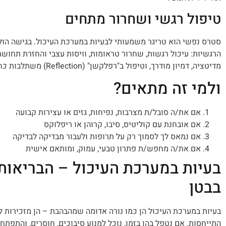
טיפול רגשי ושחרור מתחים
סטרס נפשי הוא טריגר משמעותי לבעיות במערכת העיכול. בגישה הול
הרגשיות: עיכול רגשות, שחרור טראומות, וויסות עצבי והחזרת תחושת
מדיטציה, דמיון מודרך, וטיפול ב"רפלקשן" (Reflection) משתלבות כחלק בלתי נפרד מהתהליך.
ולמי זה מתאים?
אם את/ה סובל/ת מצרבות, נפיחות, גזים או עצירות קבועה
אם אובחנת עם קוליטיס, סיבו, קרוהן או ריפלוקס
אם נמאס לך לסמוך רק על תרופות ולעבור מבדיקה לבדיקה
אם את/ה מחפש/ת פתרון טבעי, עמוק, ומותאם אישית
בעיות במערכת העיכול – הבריאו
בבטן
בעיות במערכת העיכול הן כמו נורה אדומה שמהבהבת – הן מזכירות לנ
התייחסות. אם נטפל בהן בזמן, נוכל למנוע סיבוכים, חוסרים, והתפתח