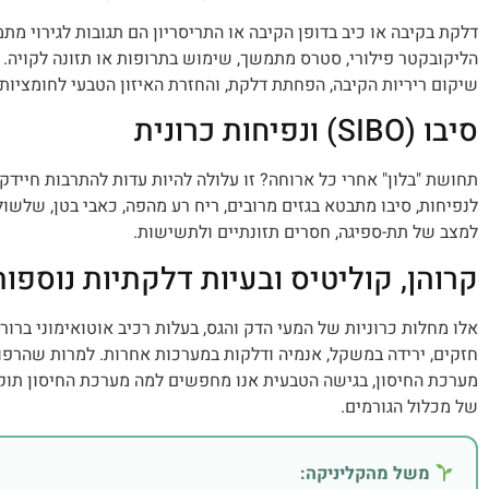
דלקת בקיבה או כיב בדופן הקיבה או התריסריון הם תגובות לגירוי מת
הליקובקטר פילורי, סטרס מתמשך, שימוש בתרופות או תזונה לקויה. 
שיקום ריריות הקיבה, הפחתת דלקת, והחזרת האיזון הטבעי לחומציות 
סיבו (SIBO) ונפיחות כרונית
תחושת "בלון" אחרי כל ארוחה? זו עלולה להיות עדות להתרבות חיידק
לנפיחות, סיבו מתבטא בגזים מרובים, ריח רע מהפה, כאבי בטן, שלשולי
למצב של תת-ספיגה, חסרים תזונתיים ולתשישות.
קרוהן, קוליטיס ובעיות דלקתיות נוספות
אלו מחלות כרוניות של המעי הדק והגס, בעלות רכיב אוטואימוני ברור.
חזקים, ירידה במשקל, אנמיה ודלקות במערכות אחרות. למרות שהרפו
מערכת החיסון, בגישה הטבעית אנו מחפשים למה מערכת החיסון תוקפ
של מכלול הגורמים.
משל מהקליניקה: