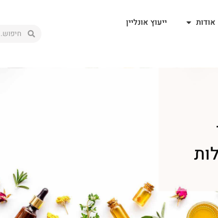
אודות
ייעוץ אונליין
לות