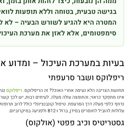
ממה הן נובעות, כיצד לזהות אותן בזמן, וא
בגישה טבעית, בטוחה וללא תופעות לוואי
המטרה היא להגיע לשורש הבעיה – לא ל
סימפטומים, אלא לאזן את מערכת העיכול
בעיות במערכת העיכול – ומדוע א
ריפלוקס ושבר סרעפתי
תחושת הצריבה הלא נעימה אחרי האוכל? זה הריפלוקס.
ריפלוקס
נגר
אינו מתפקד כראוי, והחומצה עולה מעלה. לעיתים רבות, יש לכך קש
נדחף כלפי מעלה דרך הסרעפת. טיפול קונבנציונלי כולל לרוב תרופות 
עלולות להוביל לחוסרים בסידן, ברזל ו-B12 ולפגיעה במיקרוביום.
גסטריטיס וכיב פפטי (אולקוס)