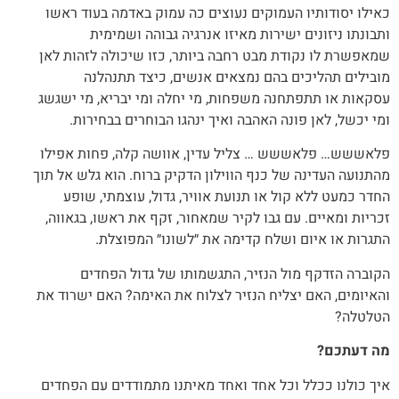
כאילו יסודותיו העמוקים נעוצים כה עמוק באדמה בעוד ראשו
ותבונתו ניזונים ישירות מאיזו אנרגיה גבוהה ושמימית
שמאפשרת לו נקודת מבט רחבה ביותר, כזו שיכולה לזהות לאן
מובילים תהליכים בהם נמצאים אנשים, כיצד תתנהלנה
עסקאות או תתפתחנה משפחות, מי יחלה ומי יבריא, מי ישגשג
ומי יכשל, לאן פונה האהבה ואיך ינהגו הבוחרים בבחירות.
פלאששש… פלאששש … צליל עדין, אוושה קלה, פחות אפילו
מהתנועה העדינה של כנף הווילון הדקיק ברוח. הוא גלש אל תוך
החדר כמעט ללא קול או תנועת אוויר, גדול, עוצמתי, שופע
זכריות ומאיים. עם גבו לקיר שמאחור, זקף את ראשו, בגאווה,
התגרות או איום ושלח קדימה את ״לשונו״ המפוצלת.
הקוברה הזדקף מול הנזיר, התגשמותו של גדול הפחדים
והאיומים, האם יצליח הנזיר לצלוח את האימה? האם ישרוד את
הטלטלה?
מה דעתכם?
איך כולנו ככלל וכל אחד ואחד מאיתנו מתמודדים עם הפחדים