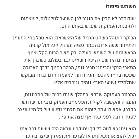
תשמעו סיפור!
שום דבר לא הכין את הנזיר לבן השיער לטלטלות, לעוצמות
ולתובנות העמוקות שפגש באותו היום.
הבוקר התנהל בשקט הרגיל של האשראם. הוא טבל במי המעיין
והתייחד שעה ארוכה במדיטציה ותרגול יוגה מול קרניה
הראשונות של השמש העולה. רק משב הרוח ה
קל וציוץ
הציפורים היו שם להזכירו שאינו לבד בעולם.
כשכרך את
הסארי הנקי והריחני סביב גופו, הרהר בחיו
ך בדרך הארוכה
שעשה בחייו מהכפר הנידח ועד למעמדו
הרם כגורו מבוקש
שתלמידי ושועי הארץ נוהים ונוהרים אליו
.
התבונה העמוקה שרכש במהלך שנים רבות של התבוננות,
ה
תמדה והקשבה לקולות הפנימיים העמוקים ביותר שרחשו
בקרב
ו, אפשרו עתה לזהות את מכמני נפשו של כל מי שניצב
לפניו, הרבה לפני שזה אף פצה את פיו.
הוא ניחן בשלווה כל כך עמוקה שנראה היה ששום דבר אינו
יכול להוציאו משלוותו או לערער את האיזון שיצר בתוכו –