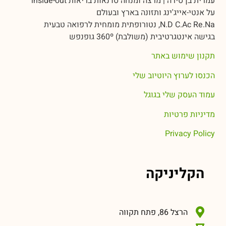
עמרית בן סירה | מרצה ומנחה סדנאות בריאות inside-out
על אנטי-אייג'ינג ותזונה בארץ ובעולם
N.D C.Ac Re.Na, נטורופתית מומחית לרפואה טבעית
בגישה אינטגרטיבית (משולבת) 360º גופנפש
תקנון שימוש באתר
הכנסו לערוץ היוטיוב שלי
עמוד העסק שלי בגוגל
מדיניות פרטיות
Privacy Policy
הקליניקה
הרצל 86, פתח תקווה