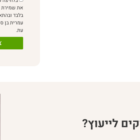
בלחיצה ע
את שמירת פ
בלבד ובהת
עמרית בן סי
עת.
צ
ים לייעוץ?