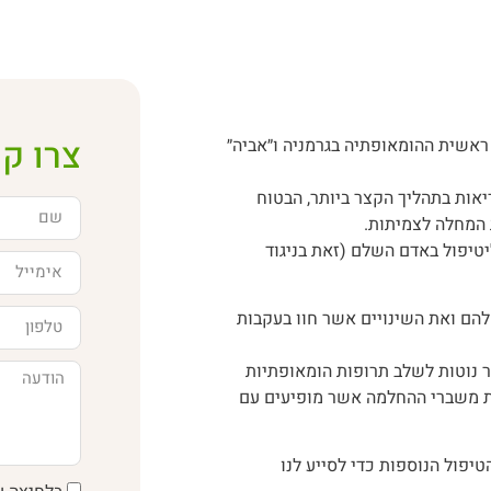
צרו ק
נה תורה חדשה יחסית, בת קצת למעלה מ-200 שנה. ראשית ההומאופתיה בגרמניה ו״אביה״
אות בתהליך הקצר ביותר, הבטוח
 המחלה לצמיתות.
יטיפול באדם השלם (זאת בניגוד
הם ואת השינויים אשר חוו בעקבות
 נוטות לשלב תרופות הומאופתיות
ת משברי ההחלמה אשר מופיעים עם
יפול הנוספות כדי לסייע לנו