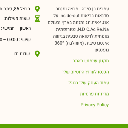
עמרית בן סירה | מרצה ומנחה
הרצל 86, פתח תקווה
סדנאות בריאות inside-out על
שעות פעילות:
אנטי-אייג'ינג ותזונה בארץ ובעולם
ראשון – חמישי : 09:00 – 20:00
N.D C.Ac Re.Na, נטורופתית
מומחית לרפואה טבעית בגישה
שישי : 09:00 – 14:00
אינטגרטיבית (משולבת) 360º
גופנפש
שדות ים
תקנון שימוש באתר
הכנסו לערוץ היוטיוב שלי
עמוד העסק שלי בגוגל
מדיניות פרטיות
Privacy Policy