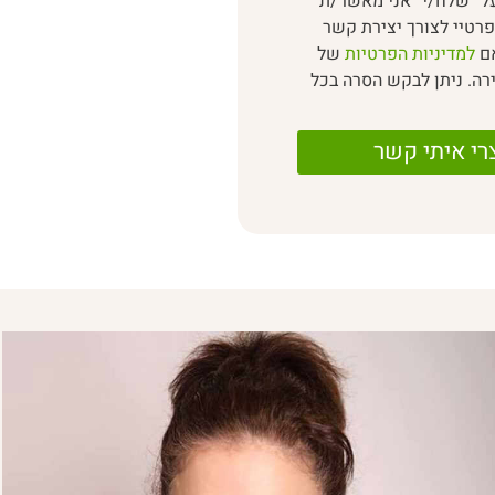
ל “שלח/י” אני מאשר/ת
רטיי לצורך יצירת קשר
אם
למדיניות הפרטיות
של
רה. ניתן לבקש הסרה בכל
רי איתי קשר