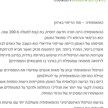
בית
»
קליניקה
»
התמחויות
»
הומאופתיה
הומאופתיה – סוד הריפוי באיזון
ההומאופתיה הי
הוא הכימאי והרופא ד״ר סמואל האנמן.
תפיסתו של האנמן הייתה שריפוי אידיאלי הוא השבה של האדם לברי
והעדין ביותר, המהיר ביותר, תוך הימנעות מנזק ואשר מביא להרחקת
עקרונות הגישה הטיפולית היו:שימוש בתרופה בודדת, במינון מינימל
לרפואה מתמחה שמטפלת רק באיבר בו מתבטאים התסמינים)
הטיפול ההומאופתי נבחן על מאות אנשים שתיעדו את התסמינים של
נטילת התרופה ההומאופתית, עד להחלמתם.
כיום בצד הגישה הקלאסית של האנמן מתקיימות גישות נוספות אשר
במטרה לקצר עוד יותר את תהליכי ההחלמה ולהקל על המטופלים א
ההשתחררות המסיבית של גורמי המחלה.
בגישת הטיפול האינטגרטיבי ההומאופתיה משולבת יחד עם שיטות הט