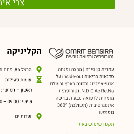
צרי אית
הקליניקה
עמרית בן סירה | מרצה ומנחה
הרצל 86, פתח תקווה
סדנאות בריאות inside-out על
שעות פעילות:
אנטי-אייג'ינג ותזונה בארץ ובעולם
ראשון – חמישי : 09:00 – 20:00
N.D C.Ac Re.Na, נטורופתית
מומחית לרפואה טבעית בגישה
שישי : 09:00 – 14:00
אינטגרטיבית (משולבת) 360º
גופנפש
שדות ים
תקנון שימוש באתר