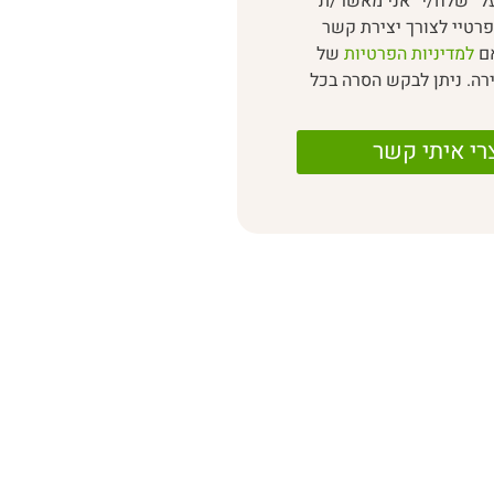
ל “שלח/י” אני מאשר/ת
רטיי לצורך יצירת קשר
אם
למדיניות הפרטיות
של
רה. ניתן לבקש הסרה בכל
רי איתי קשר